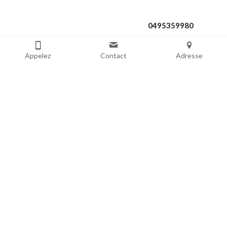
0495359980
Appelez
Contact
Adresse
Email
contact@armureriesinoncelli.
com